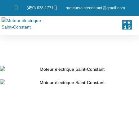
(450) 638-1771
moteursaintconstant@gmail.com