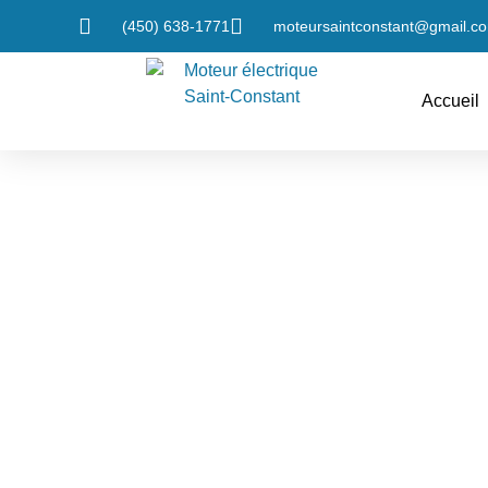
(450) 638-1771
moteursaintconstant@gmail.c
Accueil