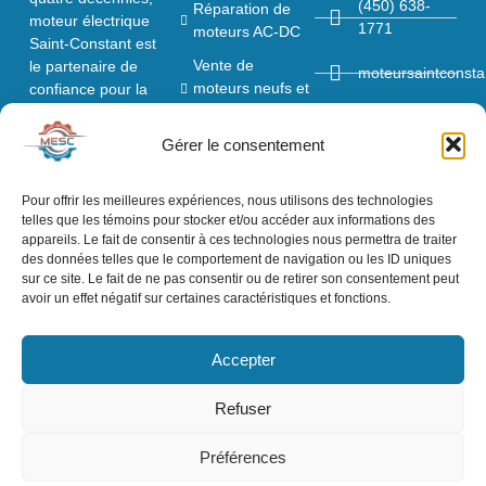
(450) 638-
Réparation de
moteur électrique
1771
moteurs AC-DC
Saint-Constant est
Vente de
le partenaire de
moteursaintconst
moteurs neufs et
confiance pour la
reconditionnés
production, la
1625 Rue
réparation et
Brossard
Gérer le consentement
Garantie
l’entretien des
Sainte-
Ils nous font
moteurs électriques.
Catherine, QC
confiance
Pour offrir les meilleures expériences, nous utilisons des technologies
Entreprise familiale
J5C 1C1
telles que les témoins pour stocker et/ou accéder aux informations des
établie sur des
Réalisations
appareils. Le fait de consentir à ces technologies nous permettra de traiter
valeurs solides,
Heures
des données telles que le comportement de navigation ou les ID uniques
Politique de
nous allions tradition
d’ouverture
sur ce site. Le fait de ne pas consentir ou de retirer son consentement peut
confidentialité
et innovation pour
07h00 -
avoir un effet négatif sur certaines caractéristiques et fonctions.
offrir des solutions
16h00
fiables et durables à
Accepter
nos clients.
Refuser
Préférences
© 2025 Moteur électrique Saint-Constant | Tous droits réservés
Conception
par
Araknyd