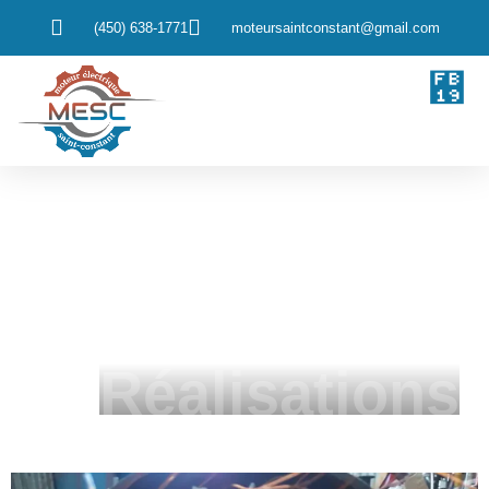
(450) 638-1771
moteursaintconstant@gmail.com
Réalisations
Une expertise de plus de 40 ans au service aux clients
Réalisations